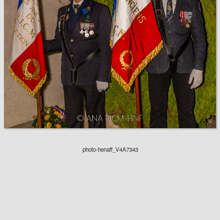
photo-henaff_V4A7343