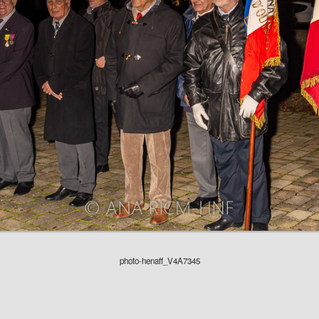
photo-henaff_V4A7345