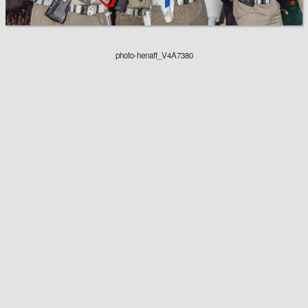
photo-henaff_V4A7380