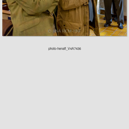
photo-henaff_V4A7436