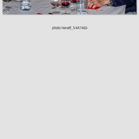
photo-henaff_V4A7453