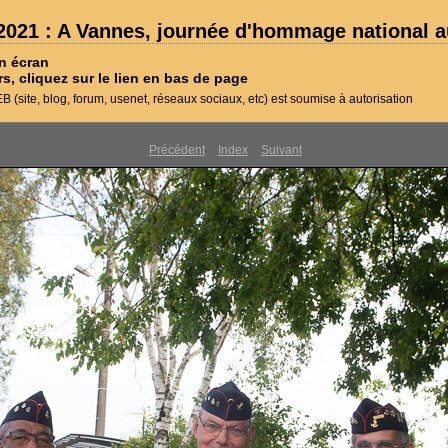
021 : A Vannes, journée d'hommage national a
n écran
rs, cliquez sur le lien en bas de page
 (site, blog, forum, usenet, réseaux sociaux, etc) est soumise à autorisation
Précédent
Index
Suivant